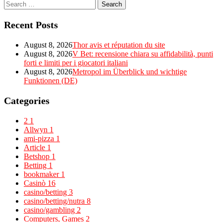
Search
for:
Recent Posts
August 8, 2026
Thor avis et réputation du site
August 8, 2026
V Bet: recensione chiara su affidabilità, punti
forti e limiti per i giocatori italiani
August 8, 2026
Metropol im Überblick und wichtige
Funktionen (DE)
Categories
2
1
Allwyn
1
ami-pizza
1
Article
1
Betshop
1
Betting
1
bookmaker
1
Casinò
16
casino/betting
3
casino/betting/nutra
8
casino/gambling
2
Computers, Games
2