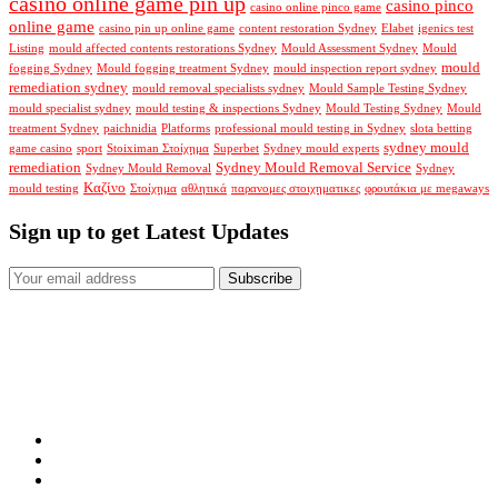
casino online game pin up
casino pinco
casino online pinco game
online game
casino pin up online game
content restoration Sydney
Elabet
igenics test
Listing
mould affected contents restorations Sydney
Mould Assessment Sydney
Mould
mould
fogging Sydney
Mould fogging treatment Sydney
mould inspection report sydney
remediation sydney
mould removal specialists sydney
Mould Sample Testing Sydney
mould specialist sydney
mould testing & inspections Sydney
Mould Testing Sydney
Mould
treatment Sydney
paichnidia
Platforms
professional mould testing in Sydney
slota betting
sydney mould
game casino
sport
Stoiximan Στοίχημα
Superbet
Sydney mould experts
remediation
Sydney Mould Removal Service
Sydney Mould Removal
Sydney
Καζίνο
mould testing
Στοίχημα
αθλητικά
παρανομες στοιχηματικες
φρουτάκια με megaways
Sign up to get Latest Updates
Subscribe
Here at Mould Remediation Sydney we can solve all your problems
in regard to walls, ceilings, contents, flood damage, storm damage,
water damage, mould damage, and sewerage backup.