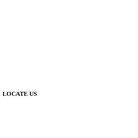
0412 865 000
sydneymouldremediation@gmail.com
LOCATE US