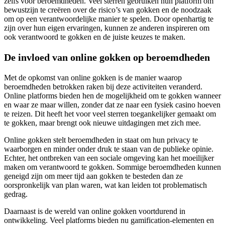
zelfs voor beroemdheden. Veel sterren gebruiken hun platform om
bewustzijn te creëren over de risico’s van gokken en de noodzaak
om op een verantwoordelijke manier te spelen. Door openhartig te
zijn over hun eigen ervaringen, kunnen ze anderen inspireren om
ook verantwoord te gokken en de juiste keuzes te maken.
De invloed van online gokken op beroemdheden
Met de opkomst van online gokken is de manier waarop
beroemdheden betrokken raken bij deze activiteiten veranderd.
Online platforms bieden hen de mogelijkheid om te gokken wanneer
en waar ze maar willen, zonder dat ze naar een fysiek casino hoeven
te reizen. Dit heeft het voor veel sterren toegankelijker gemaakt om
te gokken, maar brengt ook nieuwe uitdagingen met zich mee.
Online gokken stelt beroemdheden in staat om hun privacy te
waarborgen en minder onder druk te staan van de publieke opinie.
Echter, het ontbreken van een sociale omgeving kan het moeilijker
maken om verantwoord te gokken. Sommige beroemdheden kunnen
geneigd zijn om meer tijd aan gokken te besteden dan ze
oorspronkelijk van plan waren, wat kan leiden tot problematisch
gedrag.
Daarnaast is de wereld van online gokken voortdurend in
ontwikkeling. Veel platforms bieden nu gamification-elementen en