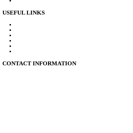
USEFUL LINKS
Home
ABOUT US
MOULD REMEDIATION SERVICES
SUBFLOOR INSPECTIONS
Structural Drying
CONTACT US
CONTACT INFORMATION
Kent Street, Sydney CBD, 2000
1800 347 999