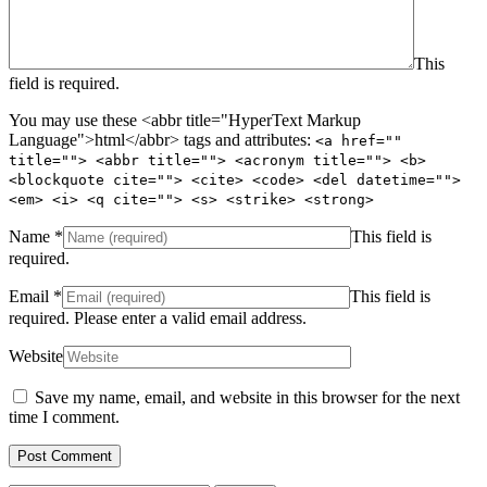
This
field is required.
You may use these <abbr title="HyperText Markup
Language">html</abbr> tags and attributes:
<a href=""
title=""> <abbr title=""> <acronym title=""> <b>
<blockquote cite=""> <cite> <code> <del datetime="">
<em> <i> <q cite=""> <s> <strike> <strong>
Name
*
This field is
required.
Email
*
This field is
required.
Please enter a valid email address.
Website
Save my name, email, and website in this browser for the next
time I comment.