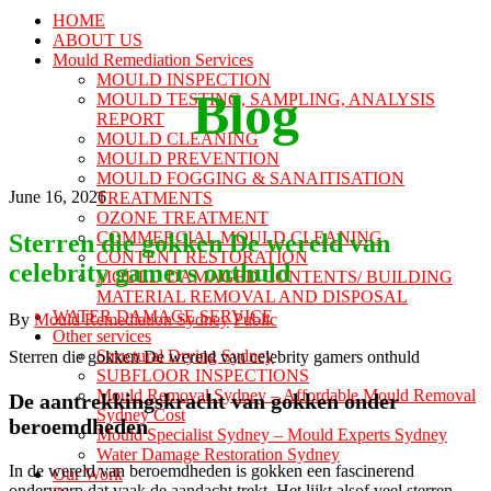
HOME
ABOUT US
Mould Remediation Services
MOULD INSPECTION
Blog
MOULD TESTING, SAMPLING, ANALYSIS
REPORT
MOULD CLEANING
MOULD PREVENTION
MOULD FOGGING & SANAITISATION
June 16, 2026
TREATMENTS
OZONE TREATMENT
COMMERCIAL MOULD CLEANING
Sterren die gokken De wereld van
CONTENT RESTORATION
celebrity gamers onthuld
MOULD DAMAGED CONTENTS/ BUILDING
MATERIAL REMOVAL AND DISPOSAL
WATER DAMAGE SERVICE
Author
Categories
By
Mould Remediation Sydney
Public
Other services
Structural Drying Sydney
Sterren die gokken De wereld van celebrity gamers onthuld
SUBFLOOR INSPECTIONS
Mould Removal Sydney – Affordable Mould Removal
De aantrekkingskracht van gokken onder
Sydney Cost
beroemdheden
Mould Specialist Sydney – Mould Experts Sydney
Water Damage Restoration Sydney
In de wereld van beroemdheden is gokken een fascinerend
Our Work
onderwerp dat vaak de aandacht trekt. Het lijkt alsof veel sterren