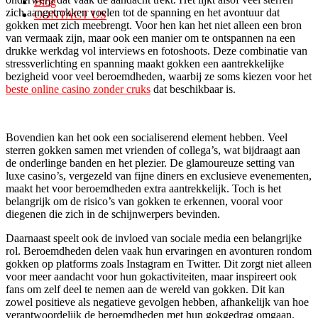
Blog
zich aangetrokken voelen tot de spanning en het avontuur dat
CONTACT US
gokken met zich meebrengt. Voor hen kan het niet alleen een bron
van vermaak zijn, maar ook een manier om te ontspannen na een
drukke werkdag vol interviews en fotoshoots. Deze combinatie van
stressverlichting en spanning maakt gokken een aantrekkelijke
bezigheid voor veel beroemdheden, waarbij ze soms kiezen voor het
beste online casino zonder cruks
dat beschikbaar is.
Bovendien kan het ook een socialiserend element hebben. Veel
sterren gokken samen met vrienden of collega’s, wat bijdraagt aan
de onderlinge banden en het plezier. De glamoureuze setting van
luxe casino’s, vergezeld van fijne diners en exclusieve evenementen,
maakt het voor beroemdheden extra aantrekkelijk. Toch is het
belangrijk om de risico’s van gokken te erkennen, vooral voor
diegenen die zich in de schijnwerpers bevinden.
Daarnaast speelt ook de invloed van sociale media een belangrijke
rol. Beroemdheden delen vaak hun ervaringen en avonturen rondom
gokken op platforms zoals Instagram en Twitter. Dit zorgt niet alleen
voor meer aandacht voor hun gokactiviteiten, maar inspireert ook
fans om zelf deel te nemen aan de wereld van gokken. Dit kan
zowel positieve als negatieve gevolgen hebben, afhankelijk van hoe
verantwoordelijk de beroemdheden met hun gokgedrag omgaan.