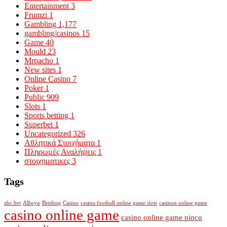
Entertainment
3
Frumzi
1
Gambling
1,177
gambling/casinos
15
Game
40
Mould
23
Mrpacho
1
New sites
1
Online Casino
7
Poker
1
Public
909
Slots
1
Sports betting
1
Superbet
1
Uncategorized
326
Αθλητικά Στοιχήματα
1
Πληρωμές Αναλήψεις
1
στοιχηματικες
3
Tags
abc bet
Allwyn
Betshop
Casino
casino football online game slots
casinon online game
casino online game
casino online game pinco