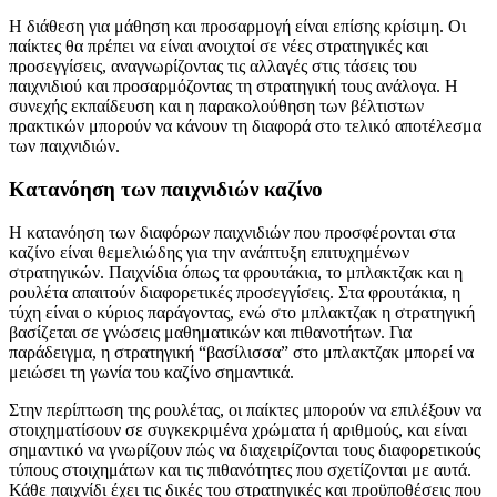
Η διάθεση για μάθηση και προσαρμογή είναι επίσης κρίσιμη. Οι
παίκτες θα πρέπει να είναι ανοιχτοί σε νέες στρατηγικές και
προσεγγίσεις, αναγνωρίζοντας τις αλλαγές στις τάσεις του
παιχνιδιού και προσαρμόζοντας τη στρατηγική τους ανάλογα. Η
συνεχής εκπαίδευση και η παρακολούθηση των βέλτιστων
πρακτικών μπορούν να κάνουν τη διαφορά στο τελικό αποτέλεσμα
των παιχνιδιών.
Κατανόηση των παιχνιδιών καζίνο
Η κατανόηση των διαφόρων παιχνιδιών που προσφέρονται στα
καζίνο είναι θεμελιώδης για την ανάπτυξη επιτυχημένων
στρατηγικών. Παιχνίδια όπως τα φρουτάκια, το μπλακτζακ και η
ρουλέτα απαιτούν διαφορετικές προσεγγίσεις. Στα φρουτάκια, η
τύχη είναι ο κύριος παράγοντας, ενώ στο μπλακτζακ η στρατηγική
βασίζεται σε γνώσεις μαθηματικών και πιθανοτήτων. Για
παράδειγμα, η στρατηγική “βασίλισσα” στο μπλακτζακ μπορεί να
μειώσει τη γωνία του καζίνο σημαντικά.
Στην περίπτωση της ρουλέτας, οι παίκτες μπορούν να επιλέξουν να
στοιχηματίσουν σε συγκεκριμένα χρώματα ή αριθμούς, και είναι
σημαντικό να γνωρίζουν πώς να διαχειρίζονται τους διαφορετικούς
τύπους στοιχημάτων και τις πιθανότητες που σχετίζονται με αυτά.
Κάθε παιχνίδι έχει τις δικές του στρατηγικές και προϋποθέσεις που