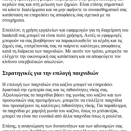
κερδών σας και στη μείωση των ζημιών. Είναι επίσης σημαντικό
να κάνετε διαλείμματα και να μην αφήνετε το συναισθηματικό σας
κατάσταση να επηρεάσει τις αποφάσεις σας σχετικά με τα
στοιχήματα.
Επιπλέον, η χρήση εργαλείων και εφαρμογών για τη διαχείριση του
bankroll σας μπορεί να είναι πολύ χρήσιμη. Αυτές οι εφαρμογές
μπορούν να σας βοηθήσουν να παρακολουθείτε τα κέρδη και τις
ζημιές σας, επιτρέποντάς σας να παίρνετε καλύτερες αποφάσεις
κατά τη διάρκεια των παιχνιδιών. Με αυτόν τον τρόπο, μπορείτε να
ελέγχετε την οικονομική σας κατάσταση και να αποφεύγετε τον
κίνδυνο υπερβολικών απωλειών.
Στρατηγικές για την επιλογή παιχνιδιών
Η επιλογή των παιχνιδιών στα καζίνο μπορεί να επηρεάσει
δραστικά την εμπειρία σας και τις πιθανότητες νίκης σας.
Αξιολογώντας τα παιχνίδια βάσει της γωνίας του καζίνο και των
προσωπικών σας προτιμήσεων, μπορείτε να επιλέξετε παιχνίδια
που προσφέρουν τις καλύτερες πιθανότητες νίκης. Για παράδειγμα,
τα παιχνίδια με χαμηλή γωνία του καζίνο, όπως το μπλακτζακ,
μπορεί να είναι πιο ευνοϊκά από άλλα παιχνίδια όπως η ρουλέτα.
Επίσης, η αναγνώριση των δυνατοτήτων και των αδυναμιών σας