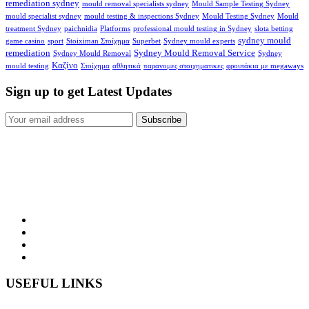
remediation sydney
mould removal specialists sydney
Mould Sample Testing Sydney
mould specialist sydney
mould testing & inspections Sydney
Mould Testing Sydney
Mould
treatment Sydney
paichnidia
Platforms
professional mould testing in Sydney
slota betting
sydney mould
game casino
sport
Stoiximan Στοίχημα
Superbet
Sydney mould experts
remediation
Sydney Mould Removal Service
Sydney Mould Removal
Sydney
Καζίνο
mould testing
Στοίχημα
αθλητικά
παρανομες στοιχηματικες
φρουτάκια με megaways
Sign up to get Latest Updates
Subscribe
Here at Mould Remediation Sydney we can solve all your problems
in regard to walls, ceilings, contents, flood damage, storm damage,
water damage, mould damage, and sewerage backup.
USEFUL LINKS