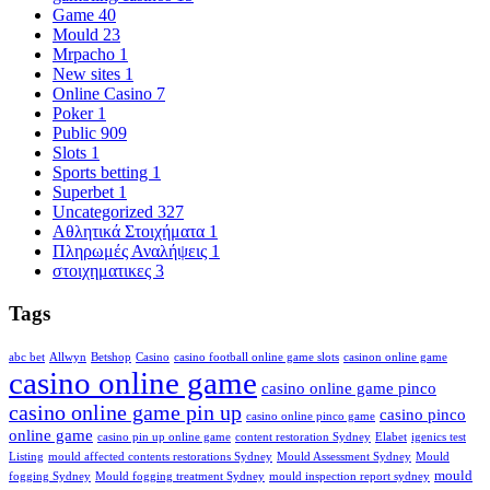
Game
40
Mould
23
Mrpacho
1
New sites
1
Online Casino
7
Poker
1
Public
909
Slots
1
Sports betting
1
Superbet
1
Uncategorized
327
Αθλητικά Στοιχήματα
1
Πληρωμές Αναλήψεις
1
στοιχηματικες
3
Tags
abc bet
Allwyn
Betshop
Casino
casino football online game slots
casinon online game
casino online game
casino online game pinco
casino online game pin up
casino pinco
casino online pinco game
online game
casino pin up online game
content restoration Sydney
Elabet
igenics test
Listing
mould affected contents restorations Sydney
Mould Assessment Sydney
Mould
mould
fogging Sydney
Mould fogging treatment Sydney
mould inspection report sydney