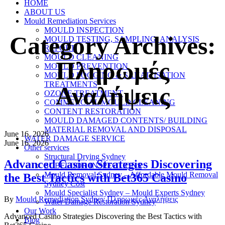
HOME
ABOUT US
Mould Remediation Services
MOULD INSPECTION
Category Archives:
MOULD TESTING, SAMPLING, ANALYSIS
REPORT
MOULD CLEANING
Πληρωμές
MOULD PREVENTION
MOULD FOGGING & SANAITISATION
TREATMENTS
Αναλήψεις
OZONE TREATMENT
COMMERCIAL MOULD CLEANING
CONTENT RESTORATION
MOULD DAMAGED CONTENTS/ BUILDING
MATERIAL REMOVAL AND DISPOSAL
June 16, 2026
WATER DAMAGE SERVICE
June 16, 2026
Other services
Structural Drying Sydney
Advanced Casino Strategies Discovering
SUBFLOOR INSPECTIONS
Mould Removal Sydney – Affordable Mould Removal
the Best Tactics with Bet365 Casino
Sydney Cost
Mould Specialist Sydney – Mould Experts Sydney
Author
Categories
By
Mould Remediation Sydney
Πληρωμές Αναλήψεις
Water Damage Restoration Sydney
Our Work
Advanced Casino Strategies Discovering the Best Tactics with
Blog