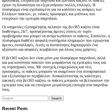
φρουτάκια, επιτραπέζια παιχνίδια και ζωντανά καζίνο, οι παίκτες
έχουν τη δυνατότητα να εξερευνήσουν πολλές επιλογές. Η
πλατφόρμα είναι σχεδιασμένη για να καλύπτει τις ανάγκες των
Ελλήνων παικτών, με ειδικές προσφορές και μπόνους που
ενισχύουν την εμπειρία παιχνιδιού.
Οι υπηρεσίες εξυπηρέτησης πελατών της βετ365 καζινο είναι
διαθέσιμες 24/7, προσφέροντας άμεσες λύσεις σε τυχόν
προβλήματα που μπορεί να αντιμετωπίσουν οι παίκτες. Επιπλέον, η
πλατφόρμα διαθέτει ασφαλή συστήματα πληρωμών που εγγυώνται
άμεσες συναλλαγές. Αυτές οι δυνατότητες δημιουργούν ένα
αξιόπιστο και ασφαλές περιβάλλον για όλους τους χρήστες.
Η βετ365 καζινο δεν είναι μόνο μια πλατφόρμα παιχνιδιού, αλλά
και μια κοινότητα παικτών που μοιράζονται τις εμπειρίες τους και
τις στρατηγικές τους. Με συνεχείς ενημερώσεις και νέες
προσφορές, οι παίκτες μπορούν να αναμένουν ένα συναρπαστικό
και εξελισσόμενο περιβάλλον. Ανακαλύπτοντας τις καλύτερες
τακτικές στη βετ365 καζινο, οι παίκτες μπορούν να βελτιώσουν την
εμπειρία τους και να επιτύχουν μεγαλύτερη επιτυχία στα παιχνίδια
τους.
Search
for:
Recent Posts