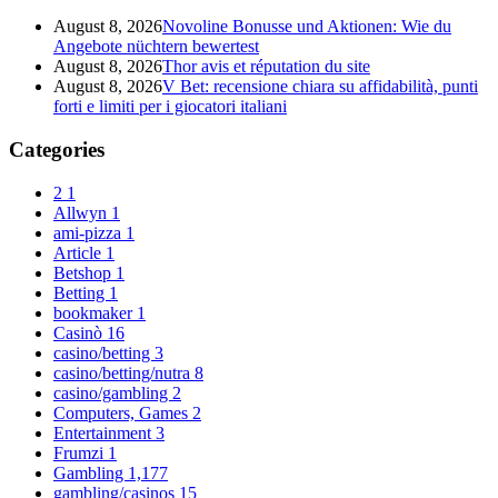
August 8, 2026
Novoline Bonusse und Aktionen: Wie du
Angebote nüchtern bewertest
August 8, 2026
Thor avis et réputation du site
August 8, 2026
V Bet: recensione chiara su affidabilità, punti
forti e limiti per i giocatori italiani
Categories
2
1
Allwyn
1
ami-pizza
1
Article
1
Betshop
1
Betting
1
bookmaker
1
Casinò
16
casino/betting
3
casino/betting/nutra
8
casino/gambling
2
Computers, Games
2
Entertainment
3
Frumzi
1
Gambling
1,177
gambling/casinos
15