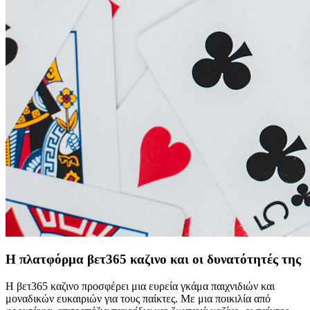
Η πλατφόρμα βετ365 καζινο και οι δυνατότητές της
Η βετ365 καζινο προσφέρει μια ευρεία γκάμα παιχνιδιών και
μοναδικών ευκαιριών για τους παίκτες. Με μια ποικιλία από