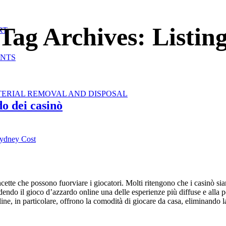
Tag Archives:
Listin
RT
ENTS
ERIAL REMOVAL AND DISPOSAL
o dei casinò
ydney Cost
ette che possono fuorviare i giocatori. Molti ritengono che i casinò siano
ndendo il gioco d’azzardo online una delle esperienze più diffuse e alla 
ne, in particolare, offrono la comodità di giocare da casa, eliminando la