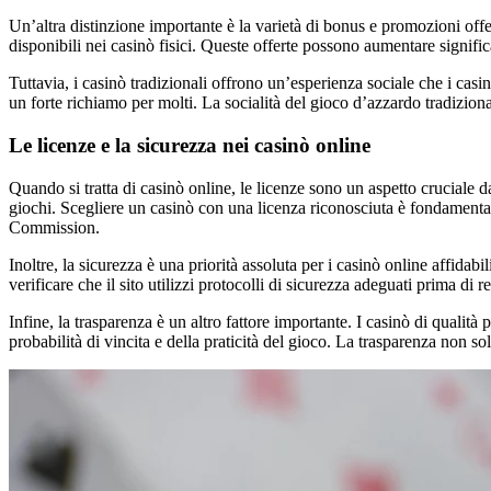
Un’altra distinzione importante è la varietà di bonus e promozioni offe
disponibili nei casinò fisici. Queste offerte possono aumentare signific
Tuttavia, i casinò tradizionali offrono un’esperienza sociale che i casi
un forte richiamo per molti. La socialità del gioco d’azzardo tradizion
Le licenze e la sicurezza nei casinò online
Quando si tratta di casinò online, le licenze sono un aspetto cruciale 
giochi. Scegliere un casinò con una licenza riconosciuta è fondament
Commission.
Inoltre, la sicurezza è una priorità assoluta per i casinò online affidab
verificare che il sito utilizzi protocolli di sicurezza adeguati prima di
Infine, la trasparenza è un altro fattore importante. I casinò di qualità
probabilità di vincita e della praticità del gioco. La trasparenza non 