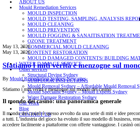
ABOUT US
Mould Remediation Services
MOULD INSPECTION
MOULD TESTING, SAMPLING, ANALYSIS REPO
MOULD CLEANING
MOULD PREVENTION
MOULD FOGGING & SANAITISATION TREATM
OZONE TREATMENT
May 13, 2026
COMMERCIAL MOULD CLEANING
May 13, 2026
CONTENT RESTORATION
MOULD DAMAGED CONTENTS/ BUILDING MAT
WATER DAMAGE SERVICE
Sfatiamo i miti verità e menzogne sul mond
Other services
Structural Drying Sydney
Author
Categories
By
Mould Remediation Sydney
New sites
SUBFLOOR INSPECTIONS
Mould Removal Sydney – Affordable Mould Removal S
Sfatiamo i miti verità e menzogne sul mondo dei casinò
Mould Specialist Sydney – Mould Experts Sydney
Water Damage Restoration Sydney
Il mondo dei casinò: una panoramica generale
Our Work
Blog
Il mondo dei casinò è spesso avvolto da una serie di miti e idee preconc
CONTACT US
a tutti. L’industria del gioco ha evoluto il suo modello di business, re
accedere facilmente a piattaforme con offerte vantaggiose. I casinò onli