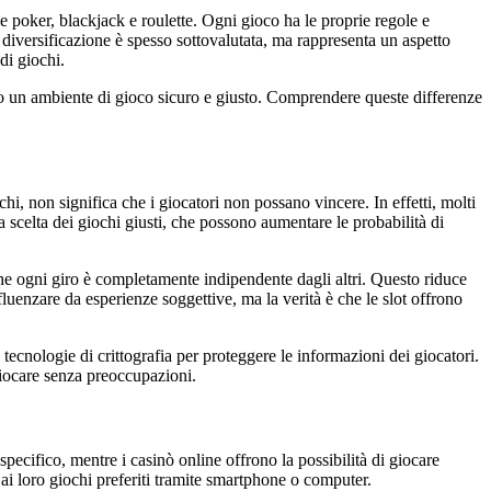
me poker, blackjack e roulette. Ogni gioco ha le proprie regole e
ta diversificazione è spesso sottovalutata, ma rappresenta un aspetto
di giochi.
ono un ambiente di gioco sicuro e giusto. Comprendere queste differenze
hi, non significa che i giocatori non possano vincere. In effetti, molti
la scelta dei giochi giusti, che possono aumentare le probabilità di
che ogni giro è completamente indipendente dagli altri. Questo riduce
luenzare da esperienze soggettive, ma la verità è che le slot offrono
 tecnologie di crittografia per proteggere le informazioni dei giocatori.
giocare senza preoccupazioni.
 specifico, mentre i casinò online offrono la possibilità di giocare
i loro giochi preferiti tramite smartphone o computer.