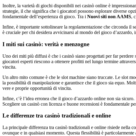
Inoltre, la varietà di giochi disponibili nei casinò online è impression
strategie, il che significa che i giocatori possono esplorare diverse op
fondamentale dell’esperienza di gioco. Tra i
Nuovi siti non AAMS
, 
Infine, è importante sottolineare la regolamentazione che circonda il 
è cruciale per chi desidera avvicinarsi al mondo del gioco d’azzardo, in
I miti sui casinò: verità e menzogne
Uno dei miti più diffusi è che i casinò siano progettati per far perdere
giocatori esperti riescono a ottenere profitti nel lungo termine attraver
vincita.
Un altro mito comune è che le slot machine siano truccate. Le slot mod
la possibilità di manipolazione e garantisce che il gioco sia equo. Mol
vere e proprie opportunità di vincita.
Infine, c’è l’idea erronea che il gioco d’azzardo online non sia sicuro. 
Scegliere un casinò con licenza e buone recensioni è fondamentale per
Le differenze tra casinò tradizionali e online
La principale differenza tra casinò tradizionali e online risiede nella c
ovunque e in qualsiasi momento. Questa flessibilità è particolarmente