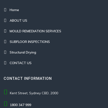
Home
ABOUT US
MOULD REMEDIATION SERVICES
SUBFLOOR INSPECTIONS
Structural Drying
CONTACT US
CONTACT INFORMATION
Kent Street, Sydney CBD, 2000
1800 347 999