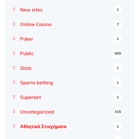
New sites
1
Online Casino
7
Poker
1
Public
909
Slots
1
Sports betting
1
Superbet
1
Uncategorized
315
Αθλητικά Στοιχήματα
1