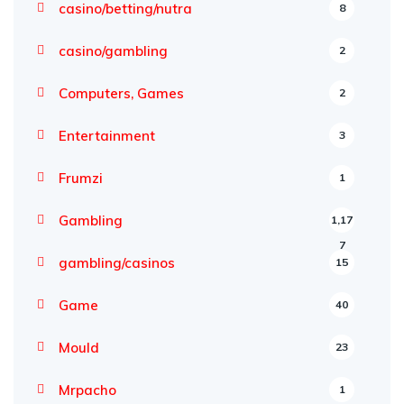
casino/betting/nutra
8
casino/gambling
2
Computers, Games
2
Entertainment
3
Frumzi
1
Gambling
1,17
7
gambling/casinos
15
Game
40
Mould
23
Mrpacho
1