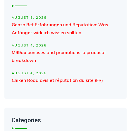
AUGUST 5, 2026
Genzo Bet Erfahrungen und Reputation: Was
Anfänger wirklich wissen sollten
AUGUST 4, 2026
M99au bonuses and promotions: a practical
breakdown
AUGUST 4, 2026
Chiken Road avis et réputation du site (FR)
Categories