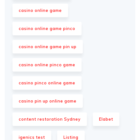
casino online game
casino online game pinco
casino online game pin up
casino online pinco game
casino pinco online game
casino pin up online game
content restoration Sydney
Elabet
igenics test
Listing