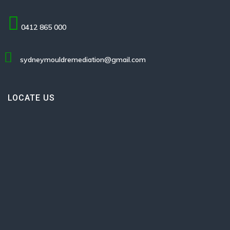
0412 865 000
sydneymouldremediation@gmail.com
LOCATE US