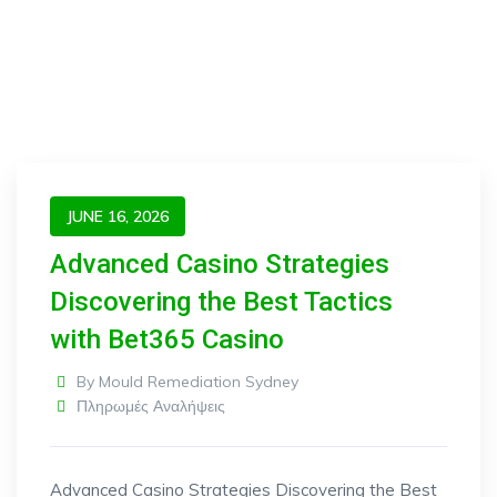
JUNE 16, 2026
Advanced Casino Strategies
Discovering the Best Tactics
with Bet365 Casino
By
Mould Remediation Sydney
Πληρωμές Αναλήψεις
Advanced Casino Strategies Discovering the Best