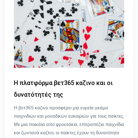
Η πλατφόρμα βετ365 καζινο και οι
δυνατότητές της
Η βετ365 καζινο προσφέρει μια ευρεία γκάμα
παιχνιδιών και μοναδικών ευκαιριών για τους παίκτες.
Με μια ποικιλία από φρουτάκια, επιτραπέζια παιχνίδια
και ζωντανά καζίνο, οι παίκτες έχουν τη δυνατότητα