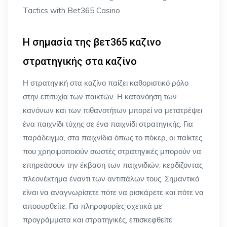
Tactics with Bet365 Casino
Η σημασία της βετ365 καζινο
στρατηγικής στα καζίνο
Η στρατηγική στα καζίνο παίζει καθοριστικό ρόλο
στην επιτυχία των παικτών. Η κατανόηση των
κανόνων και των πιθανοτήτων μπορεί να μετατρέψει
ένα παιχνίδι τύχης σε ένα παιχνίδι στρατηγικής. Για
παράδειγμα, στα παιχνίδια όπως το πόκερ, οι παίκτες
που χρησιμοποιούν σωστές στρατηγικές μπορούν να
επηρεάσουν την έκβαση των παιχνιδιών, κερδίζοντας
πλεονέκτημα έναντι των αντιπάλων τους. Σημαντικό
είναι να αναγνωρίσετε πότε να ρισκάρετε και πότε να
αποσυρθείτε. Για πληροφορίες σχετικά με
προγράμματα και στρατηγικές, επισκεφθείτε